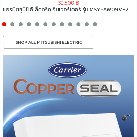
32,500
฿
แอร์มิตซูบิชิ อีเล็คทริค อินเวอร์เตอร์ รุ่น MSY-AW09VF2 ขนาด 9212 BTU
SHOP ALL MITSUBISHI ELECTRIC