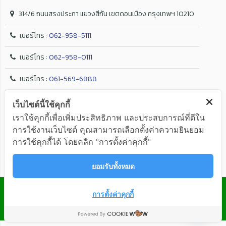
314/6 ถนนสรงประภา แขวงสีกัน เขตดอนเมือง กรุงเทพฯ 10210
เบอร์โทร :
062-958-5111
เบอร์โทร :
062-958-0111
เบอร์โทร :
061-569-6888
E-mail :
goldenair9999@gmail.com
เว็บไซต์นี้ใช้คุกกี้
เราใช้คุกกี้เพื่อเพิ่มประสิทธิภาพ และประสบการณ์ที่ดีใน
Facebook Page :
โกลเด้น แอร์
การใช้งานเว็บไซต์ คุณสามารถเลือกตั้งค่าความยินยอม
การใช้คุกกี้ได้ โดยคลิก "การตั้งค่าคุกกี้"
ยอมรับทั้งหมด
© GOLDEN AIR Co.,Ltd. ALL RIGHTS RESERVED
การตั้งค่าคุกกี้
ติดต่อสอบถาม
OPEN
CHATY