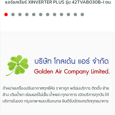
แอร์แคเรียร์ XINVERTER PLUS รุ่น 42TVAB030B-I ขนาด 27,600 BTU
จำหน่ายเครื่องปรับอากาศทุกยี่ห้อ ราคาถูก พร้อมบริการ ติดตั้ง ย้าย
ล้าง เติมน้ำยา ซ่อมแอร์ไม่เย็น น้ำหยด ทุกอาการ เปิดบริการทุกวัน ให้
บริการในเขต กรุงเทพฯและปริมณฑล ยินดีรับบัตรเครดิตทุกธนาคาร