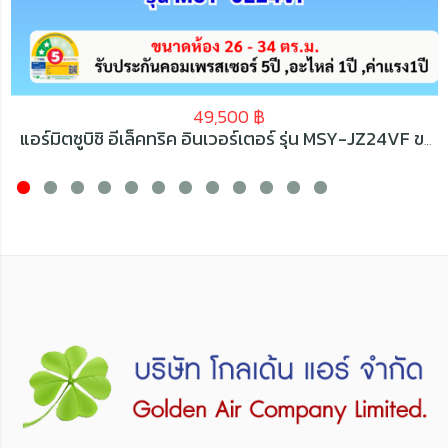
49,500
฿
แอร์มิตซูบิชิ อีเล็คทริค อินเวอร์เตอร์ รุ่น MSY-JZ24VF ขนาด 22519 BTU