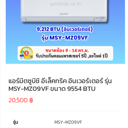
แอร์มิตซูบิชิ อีเล็คทริค อินเวอร์เตอร์ รุ่น
MSY-MZ09VF ขนาด 9554 BTU
20,500
฿
รุ่น
MSY-MZ09VF