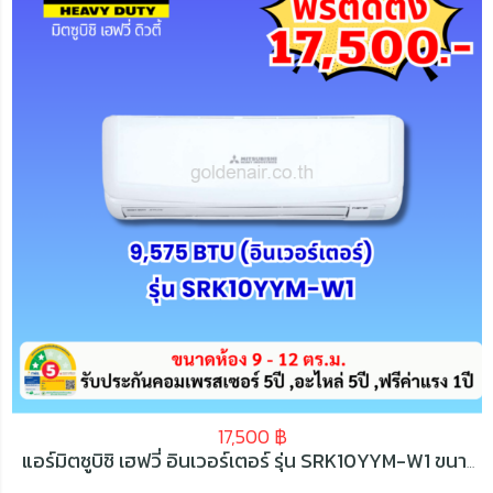
17,500
฿
แอร์มิตซูบิชิ เฮฟวี่ อินเวอร์เตอร์ รุ่น SRK10YYM-W1 ขนาด 9575 BTU