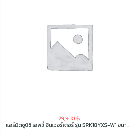
29,900
฿
แอร์มิตซูบิชิ เฮฟวี่ อินเวอร์เตอร์ รุ่น SRK18YXS-W1 ขนาด 18392 BTU