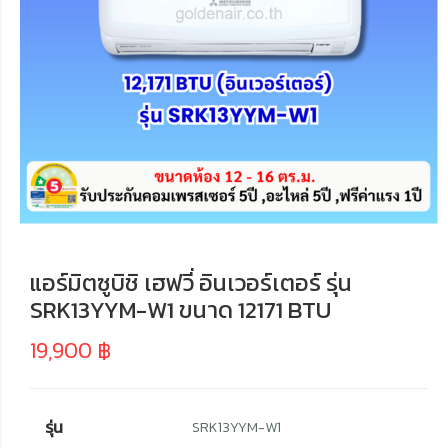
แอร์มิตซูบิชิ เฮฟวี่ อินเวอร์เตอร์ รุ่น
SRK13YYM-W1 ขนาด 12171 BTU
19,900
฿
รุ่น
SRK13YYM-W1