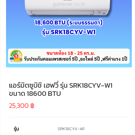
แอร์มิตซูบิชิ เฮฟวี่ รุ่น SRK18CYV-W1
ขนาด 18600 BTU
25,300
฿
รุ่น
SRK18CYV-W1