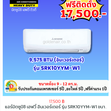
17,500
฿
แอร์มิตซูบิชิ เฮฟวี่ อินเวอร์เตอร์ รุ่น SRK10YYM-W1 ขนาด 9575 BTU